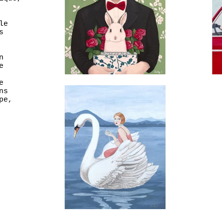
le
s
n
e
e
ns
pe,