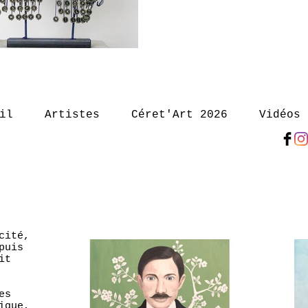
il
Artistes
Céret'Art 2026
Vidéos
cité,
puis
it
es
ique,