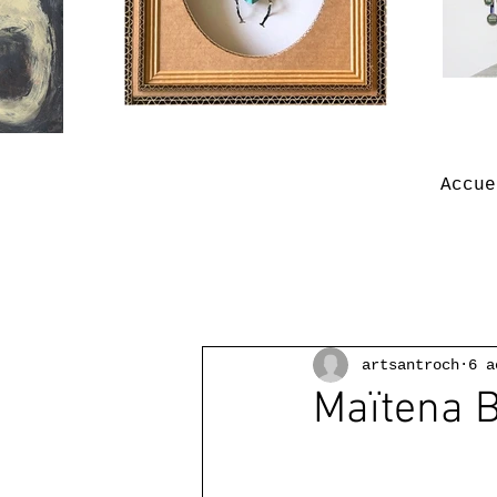
Accue
artsantroch
6 a
Maïtena Ba